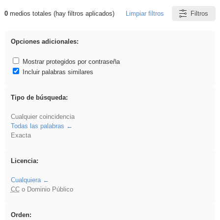
0
medios totales (hay filtros aplicados)
Limpiar filtros
Filtros
Resultados de: Hisparob
Opciones adicionales:
Mostrar protegidos por contraseña
Incluir palabras similares
Tipo de búsqueda:
Cualquier coincidencia
Todas las palabras
Exacta
Licencia:
Cualquiera
CC
o Dominio Público
Orden: