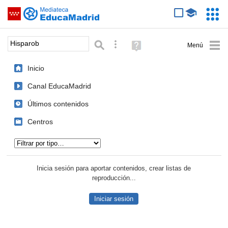
Mediateca de EducaMadrid
Saltar navegación
Servic
Educa
Palabra o frase:
Búsqueda avanzada
Ayuda
(en
ventana
Inicio
nueva)
Canal EducaMadrid
Últimos contenidos
Centros
Tipo de contenido:
Inicia sesión para aportar contenidos, crear listas de
reproducción...
Iniciar sesión