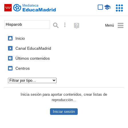
Mediateca de EducaMadrid
Saltar navegación
Servic
Educa
Palabra o frase:
Búsqueda avanzada
Ayuda
(en
ventana
Inicio
nueva)
Canal EducaMadrid
Últimos contenidos
Centros
Tipo de contenido:
Inicia sesión para aportar contenidos, crear listas de
reproducción...
Iniciar sesión