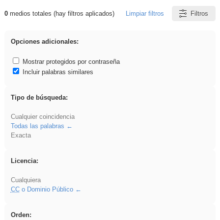
0
medios totales (hay filtros aplicados)
Limpiar filtros
Filtros
Resultados de: Hisparob
Opciones adicionales:
Mostrar protegidos por contraseña
Incluir palabras similares
Tipo de búsqueda:
Cualquier coincidencia
Todas las palabras
Exacta
Licencia:
Cualquiera
CC
o Dominio Público
Orden: