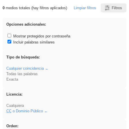
0
medios totales (hay filtros aplicados)
Limpiar filtros
Filtros
Resultados de: Hisparob
Opciones adicionales:
Mostrar protegidos por contraseña
Incluir palabras similares
Tipo de búsqueda:
Cualquier coincidencia
Todas las palabras
Exacta
Licencia:
Cualquiera
CC
o Dominio Público
Orden: