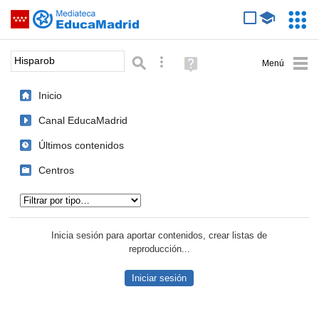
Mediateca de EducaMadrid
Saltar navegación
Servic
Educa
Palabra o frase:
Búsqueda avanzada
Ayuda
(en
ventana
Inicio
nueva)
Canal EducaMadrid
Últimos contenidos
Centros
Tipo de contenido:
Inicia sesión para aportar contenidos, crear listas de
reproducción...
Iniciar sesión