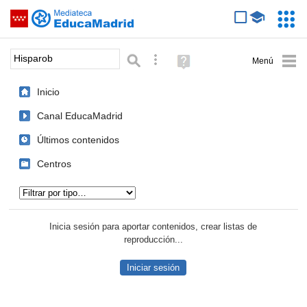
Mediateca de EducaMadrid
Saltar navegación
Servic
Educa
Palabra o frase:
Búsqueda avanzada
Ayuda
(en
ventana
Inicio
nueva)
Canal EducaMadrid
Últimos contenidos
Centros
Tipo de contenido:
Inicia sesión para aportar contenidos, crear listas de
reproducción...
Iniciar sesión