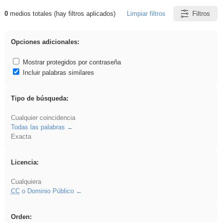
0
medios totales (hay filtros aplicados)
Limpiar filtros
Filtros
Resultados de: Hisparob
Opciones adicionales:
Mostrar protegidos por contraseña
Incluir palabras similares
Tipo de búsqueda:
Cualquier coincidencia
Todas las palabras
Exacta
Licencia:
Cualquiera
CC
o Dominio Público
Orden: