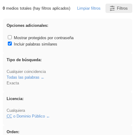
0
medios totales (hay filtros aplicados)
Limpiar filtros
Filtros
Resultados de: Hisparob
Opciones adicionales:
Mostrar protegidos por contraseña
Incluir palabras similares
Tipo de búsqueda:
Cualquier coincidencia
Todas las palabras
Exacta
Licencia:
Cualquiera
CC
o Dominio Público
Orden: