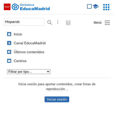
Mediateca de EducaMadrid
Saltar navegación
Servic
Educa
Palabra o frase:
Búsqueda avanzada
Ayuda
(en
ventana
Inicio
nueva)
Canal EducaMadrid
Últimos contenidos
Centros
Tipo de contenido:
Inicia sesión para aportar contenidos, crear listas de
reproducción...
Iniciar sesión