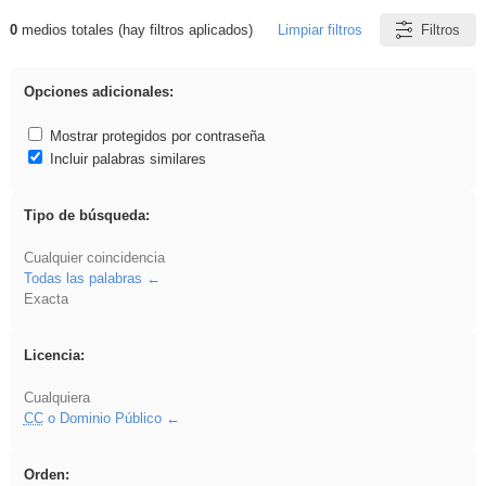
0
medios totales (hay filtros aplicados)
Limpiar filtros
Filtros
Resultados de: Hisparob
Opciones adicionales:
Mostrar protegidos por contraseña
Incluir palabras similares
Tipo de búsqueda:
Cualquier coincidencia
Todas las palabras
Exacta
Licencia:
Cualquiera
CC
o Dominio Público
Orden: