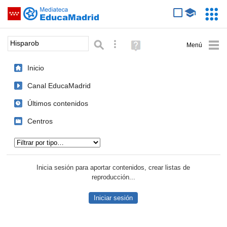
Mediateca de EducaMadrid
Saltar navegación
Servic
Educa
Palabra o frase:
Búsqueda avanzada
Ayuda
(en
ventana
Inicio
nueva)
Canal EducaMadrid
Últimos contenidos
Centros
Tipo de contenido:
Inicia sesión para aportar contenidos, crear listas de
reproducción...
Iniciar sesión