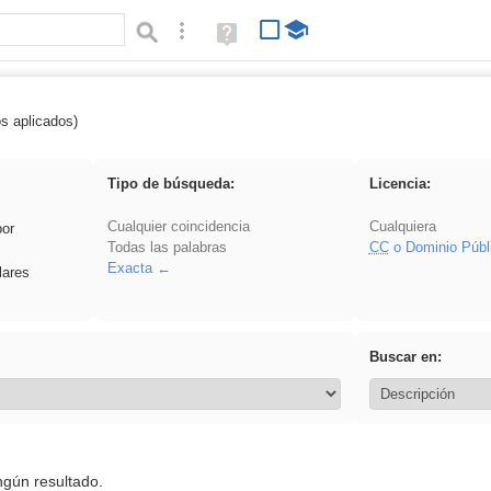
Búsqueda avanzada
Ayuda
(en
ventana
nueva)
os aplicados)
 Hisparob
Tipo de búsqueda:
Licencia:
Cualquier coincidencia
Cualquiera
por
Todas las palabras
CC
o Dominio Públ
Exacta
lares
Buscar en:
ngún resultado.