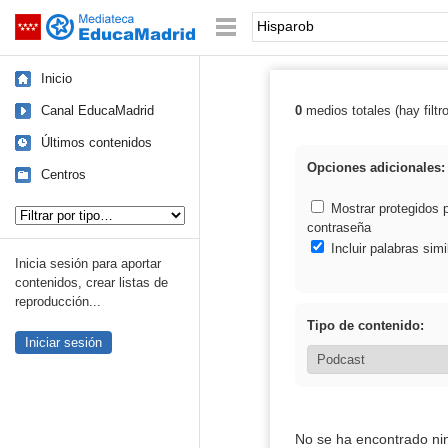
Mediateca de EducaMadrid
Saltar navegación
Palabra o frase:
Inicio
Canal EducaMadrid
0
medios totales (hay filtr
Resultados de:
Últimos contenidos
Opciones adicionales:
Centros
Tipo de contenido:
Mostrar protegidos 
contraseña
Incluir palabras simi
Inicia sesión para aportar
contenidos, crear listas de
reproducción...
Tipo de contenido:
Iniciar sesión
No se ha encontrado ni