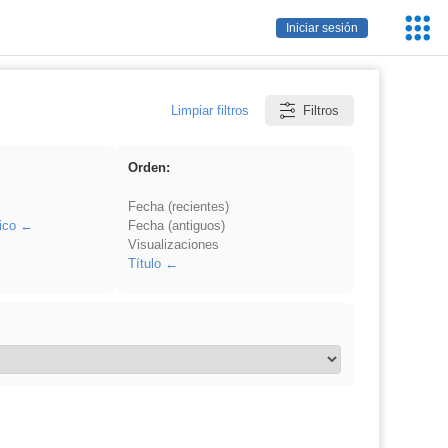
Servic
Iniciar sesión
Educa
Limpiar filtros
Filtros
Orden:
Fecha (recientes)
ico
Fecha (antiguos)
Visualizaciones
Título