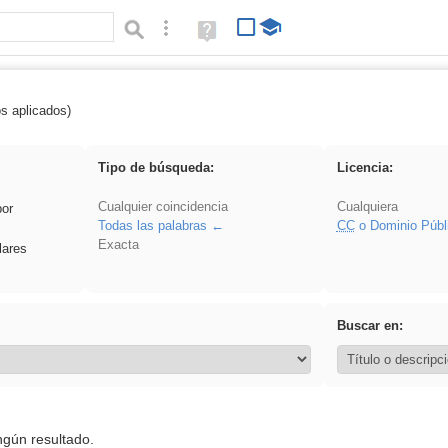
Búsqueda avanzada
Ayuda
(en
ventana
nueva)
os aplicados)
 Hisparob
Tipo de búsqueda:
Licencia:
Cualquier coincidencia
Cualquiera
por
Todas las palabras
CC
o Dominio Públ
Exacta
lares
Buscar en:
ngún resultado.