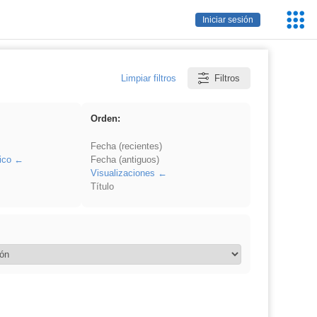
Servic
Iniciar sesión
Educa
Limpiar filtros
Filtros
Orden:
Fecha (recientes)
ico
Fecha (antiguos)
Visualizaciones
Título