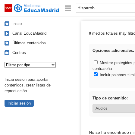
Mediateca de EducaMadrid
Saltar navegación
Palabra o frase:
Inicio
Canal EducaMadrid
0
medios totales (hay filtr
Resultados de:
Últimos contenidos
Opciones adicionales:
Centros
Tipo de contenido:
Mostrar protegidos 
contraseña
Incluir palabras simi
Inicia sesión para aportar
contenidos, crear listas de
reproducción...
Tipo de contenido:
Iniciar sesión
No se ha encontrado ni