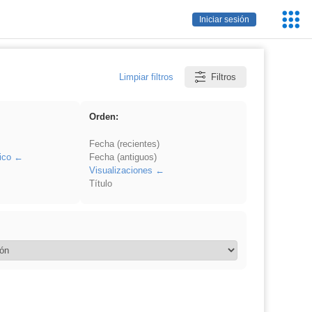
Servic
Iniciar sesión
Educa
Limpiar filtros
Filtros
Orden:
Fecha (recientes)
ico
Fecha (antiguos)
Visualizaciones
Título