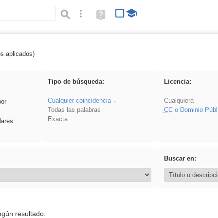
Búsqueda avanzada
Ayuda
(en
ventana
nueva)
os aplicados)
 Hisparob
Tipo de búsqueda:
Licencia:
Cualquier coincidencia
Cualquiera
por
Todas las palabras
CC
o Dominio Públ
Exacta
lares
Buscar en:
ngún resultado.