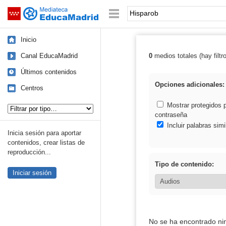
Mediateca de EducaMadrid
Saltar navegación
Palabra o frase:
Inicio
Canal EducaMadrid
0
medios totales (hay filtr
Resultados de:
Últimos contenidos
Opciones adicionales:
Centros
Tipo de contenido:
Mostrar protegidos 
contraseña
Incluir palabras simi
Inicia sesión para aportar
contenidos, crear listas de
reproducción...
Tipo de contenido:
Iniciar sesión
No se ha encontrado ni