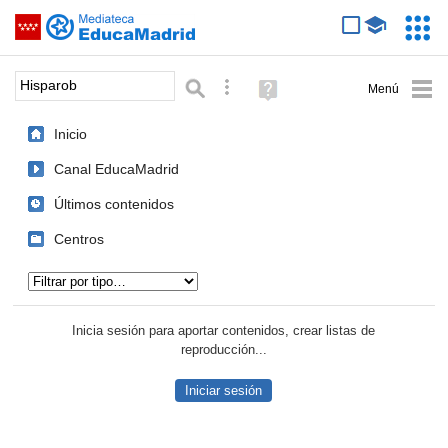
Mediateca de EducaMadrid
Saltar navegación
Servic
Educa
Palabra o frase:
Búsqueda avanzada
Ayuda
(en
ventana
Inicio
nueva)
Canal EducaMadrid
Últimos contenidos
Centros
Tipo de contenido:
Inicia sesión para aportar contenidos, crear listas de
reproducción...
Iniciar sesión