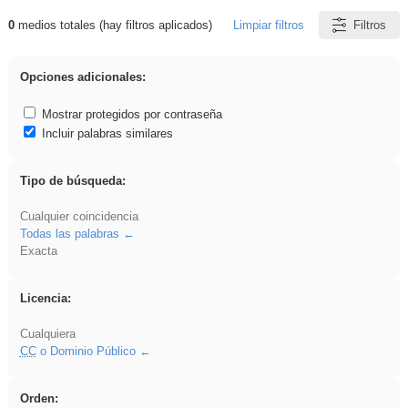
0
medios totales (hay filtros aplicados)
Limpiar filtros
Filtros
Resultados de: Hisparob
Opciones adicionales:
Mostrar protegidos por contraseña
Incluir palabras similares
Tipo de búsqueda:
Cualquier coincidencia
Todas las palabras
Exacta
Licencia:
Cualquiera
CC
o Dominio Público
Orden: