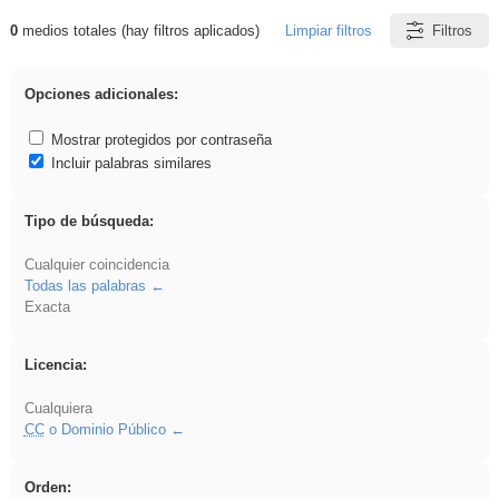
0
medios totales (hay filtros aplicados)
Limpiar filtros
Filtros
Resultados de: Hisparob
Opciones adicionales:
Mostrar protegidos por contraseña
Incluir palabras similares
Tipo de búsqueda:
Cualquier coincidencia
Todas las palabras
Exacta
Licencia:
Cualquiera
CC
o Dominio Público
Orden: