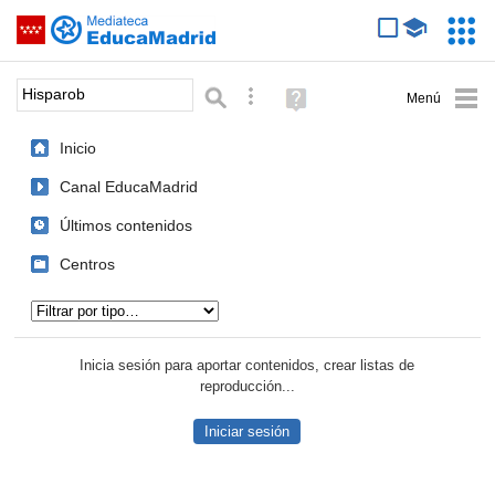
Mediateca de EducaMadrid
Saltar navegación
Servic
Educa
Palabra o frase:
Búsqueda avanzada
Ayuda
(en
ventana
Inicio
nueva)
Canal EducaMadrid
Últimos contenidos
Centros
Tipo de contenido:
Inicia sesión para aportar contenidos, crear listas de
reproducción...
Iniciar sesión