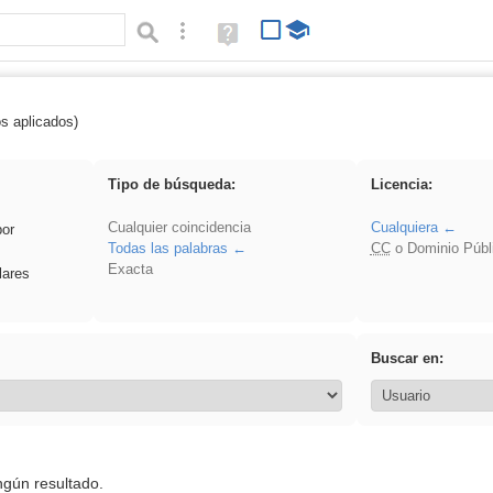
Búsqueda avanzada
Ayuda
(en
ventana
nueva)
os aplicados)
 Hisparob
Tipo de búsqueda:
Licencia:
Cualquier coincidencia
Cualquiera
por
Todas las palabras
CC
o Dominio Públ
Exacta
lares
Buscar en:
ngún resultado.