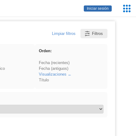
Servic
Iniciar sesión
Educa
Limpiar filtros
Filtros
Orden:
Fecha (recientes)
ico
Fecha (antiguos)
Visualizaciones
Título