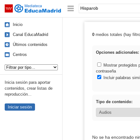
Mediateca de EducaMadrid
Saltar navegación
Palabra o frase:
Inicio
Canal EducaMadrid
0
medios totales (hay filtr
Resultados de:
Últimos contenidos
Opciones adicionales:
Centros
Tipo de contenido:
Mostrar protegidos 
contraseña
Incluir palabras simi
Inicia sesión para aportar
contenidos, crear listas de
reproducción...
Tipo de contenido:
Iniciar sesión
No se ha encontrado ni