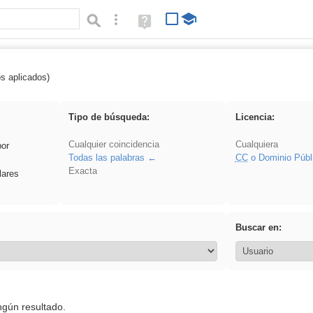
Búsqueda avanzada
Ayuda
(en
ventana
nueva)
os aplicados)
 Hisparob
Tipo de búsqueda:
Licencia:
Cualquier coincidencia
Cualquiera
por
Todas las palabras
CC
o Dominio Públ
Exacta
lares
Buscar en:
ngún resultado.