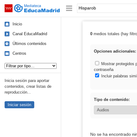
Mediateca de EducaMadrid
Saltar navegación
Palabra o frase:
Inicio
Canal EducaMadrid
0
medios totales (hay filtr
Resultados de:
Últimos contenidos
Opciones adicionales:
Centros
Tipo de contenido:
Mostrar protegidos 
contraseña
Incluir palabras simi
Inicia sesión para aportar
contenidos, crear listas de
reproducción...
Tipo de contenido:
Iniciar sesión
No se ha encontrado ni