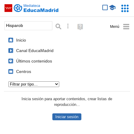
Mediateca de EducaMadrid
Saltar navegación
Servic
Educa
Palabra o frase:
Búsqueda avanzada
Ayuda
(en
ventana
Inicio
nueva)
Canal EducaMadrid
Últimos contenidos
Centros
Tipo de contenido:
Inicia sesión para aportar contenidos, crear listas de
reproducción...
Iniciar sesión