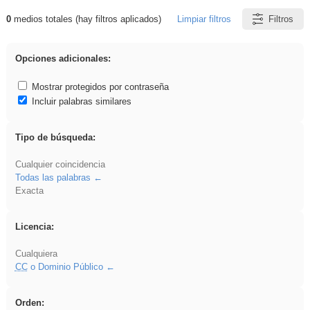
0
medios totales (hay filtros aplicados)
Limpiar filtros
Filtros
Resultados de: Hisparob
Opciones adicionales:
Mostrar protegidos por contraseña
Incluir palabras similares
Tipo de búsqueda:
Cualquier coincidencia
Todas las palabras
Exacta
Licencia:
Cualquiera
CC
o Dominio Público
Orden: