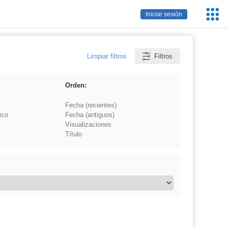
Servic
Iniciar sesión
Educa
Limpiar filtros
Filtros
Orden:
Fecha (recientes)
ico
Fecha (antiguos)
Visualizaciones
Título