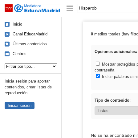
Mediateca de EducaMadrid
Saltar navegación
Palabra o frase:
Inicio
Canal EducaMadrid
0
medios totales (hay filtr
Resultados de:
Últimos contenidos
Opciones adicionales:
Centros
Tipo de contenido:
Mostrar protegidos 
contraseña
Incluir palabras simi
Inicia sesión para aportar
contenidos, crear listas de
reproducción...
Tipo de contenido:
Iniciar sesión
No se ha encontrado ni