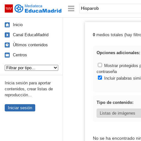
Mediateca de EducaMadrid
Saltar navegación
Palabra o frase:
Inicio
Canal EducaMadrid
0
medios totales (hay filtr
Resultados de:
Últimos contenidos
Opciones adicionales:
Centros
Tipo de contenido:
Mostrar protegidos 
contraseña
Incluir palabras simi
Inicia sesión para aportar
contenidos, crear listas de
reproducción...
Tipo de contenido:
Iniciar sesión
No se ha encontrado ni