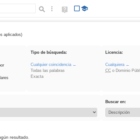
Búsqueda avanzada
Ayuda
(en
ventana
nueva)
os aplicados)
 Hisparob
Tipo de búsqueda:
Licencia:
Cualquier coincidencia
Cualquiera
por
Todas las palabras
CC
o Dominio Públ
Exacta
lares
Buscar en:
ngún resultado.