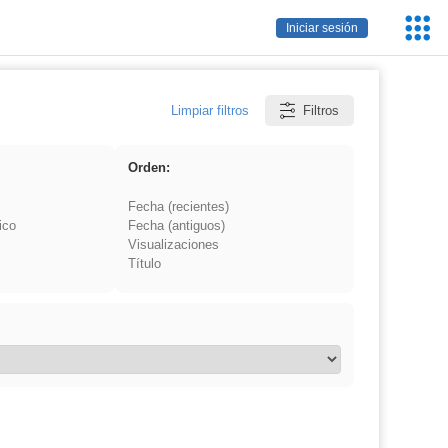
Servic
Iniciar sesión
Educa
Limpiar filtros
Filtros
Orden:
Fecha (recientes)
ico
Fecha (antiguos)
Visualizaciones
Título