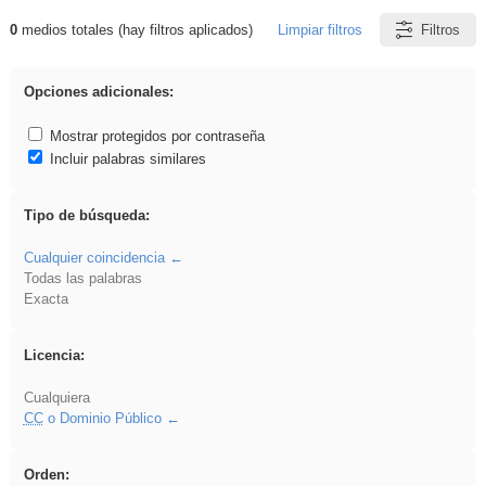
0
medios totales (hay filtros aplicados)
Limpiar filtros
Filtros
Resultados de: Hisparob
Opciones adicionales:
Mostrar protegidos por contraseña
Incluir palabras similares
Tipo de búsqueda:
Cualquier coincidencia
Todas las palabras
Exacta
Licencia:
Cualquiera
CC
o Dominio Público
Orden: