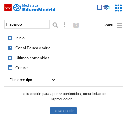
Mediateca de EducaMadrid
Saltar navegación
Servic
Educa
Palabra o frase:
Búsqueda avanzada
Ayuda
(en
ventana
Inicio
nueva)
Canal EducaMadrid
Últimos contenidos
Centros
Tipo de contenido:
Inicia sesión para aportar contenidos, crear listas de
reproducción...
Iniciar sesión