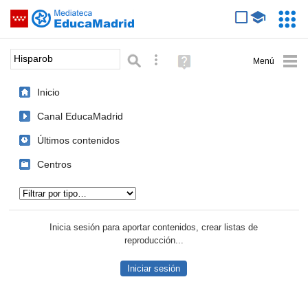
Mediateca de EducaMadrid
Saltar navegación
Servic
Educa
Palabra o frase:
Búsqueda avanzada
Ayuda
(en
ventana
Inicio
nueva)
Canal EducaMadrid
Últimos contenidos
Centros
Tipo de contenido:
Inicia sesión para aportar contenidos, crear listas de
reproducción...
Iniciar sesión