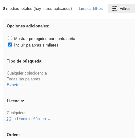
0
medios totales (hay filtros aplicados)
Limpiar filtros
Filtros
Resultados de: Hisparob
Opciones adicionales:
Mostrar protegidos por contraseña
Incluir palabras similares
Tipo de búsqueda:
Cualquier coincidencia
Todas las palabras
Exacta
Licencia:
Cualquiera
CC
o Dominio Público
Orden: