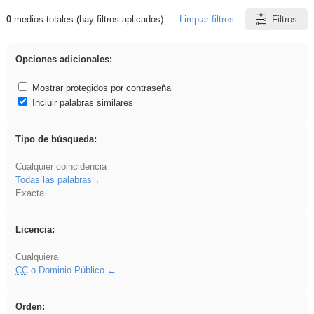
0
medios totales (hay filtros aplicados)
Limpiar filtros
Filtros
Resultados de: Hisparob
Opciones adicionales:
Mostrar protegidos por contraseña
Incluir palabras similares
Tipo de búsqueda:
Cualquier coincidencia
Todas las palabras
Exacta
Licencia:
Cualquiera
CC
o Dominio Público
Orden: