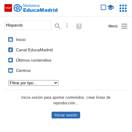
Mediateca de EducaMadrid
Saltar navegación
Servic
Educa
Palabra o frase:
Búsqueda avanzada
Ayuda
(en
ventana
Inicio
nueva)
Canal EducaMadrid
Últimos contenidos
Centros
Tipo de contenido:
Inicia sesión para aportar contenidos, crear listas de
reproducción...
Iniciar sesión