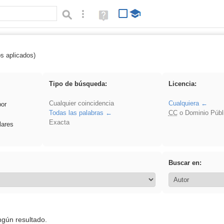
Búsqueda avanzada
Ayuda
(en
ventana
nueva)
os aplicados)
 Hisparob
Tipo de búsqueda:
Licencia:
Cualquier coincidencia
Cualquiera
por
Todas las palabras
CC
o Dominio Públ
Exacta
lares
Buscar en:
ngún resultado.