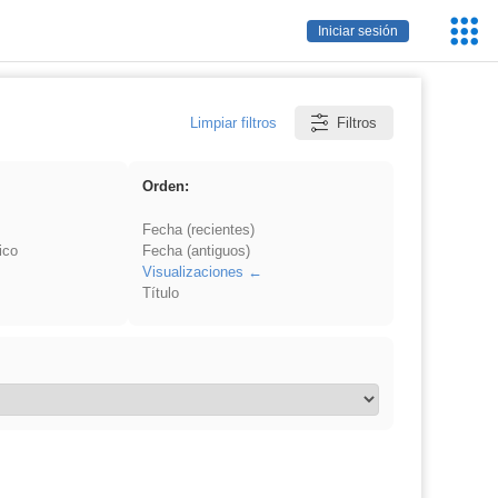
Servic
Iniciar sesión
Educa
Limpiar filtros
Filtros
Orden:
Fecha (recientes)
ico
Fecha (antiguos)
Visualizaciones
Título