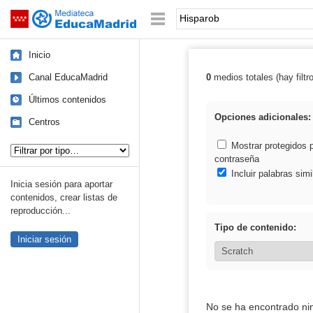
Mediateca de EducaMadrid
Saltar navegación
Palabra o frase:
Inicio
Canal EducaMadrid
0
medios totales (hay filtr
Resultados de:
Últimos contenidos
Opciones adicionales:
Centros
Tipo de contenido:
Mostrar protegidos 
contraseña
Incluir palabras simi
Inicia sesión para aportar
contenidos, crear listas de
reproducción...
Tipo de contenido:
Iniciar sesión
No se ha encontrado ni