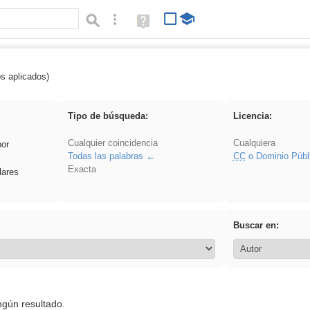
Búsqueda avanzada
Ayuda
(en
ventana
nueva)
os aplicados)
 Hisparob
Tipo de búsqueda:
Licencia:
Cualquier coincidencia
Cualquiera
por
Todas las palabras
CC
o Dominio Públ
Exacta
lares
Buscar en:
ngún resultado.