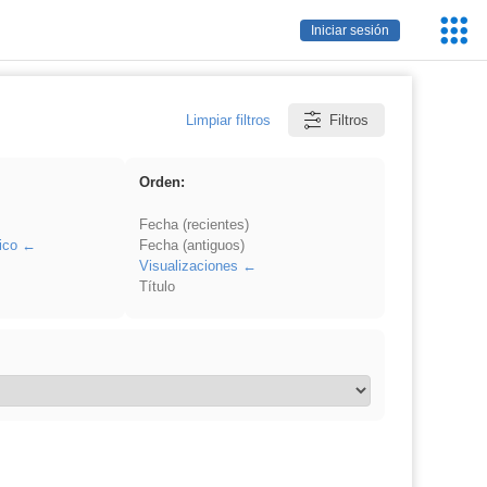
Servic
Iniciar sesión
Educa
Limpiar filtros
Filtros
Orden:
Fecha (recientes)
ico
Fecha (antiguos)
Visualizaciones
Título