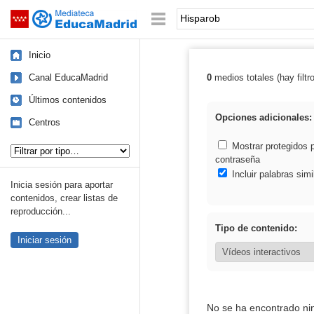
Mediateca de EducaMadrid
Saltar navegación
Palabra o frase:
Inicio
Canal EducaMadrid
0
medios totales (hay filtr
Resultados de:
Últimos contenidos
Opciones adicionales:
Centros
Tipo de contenido:
Mostrar protegidos 
contraseña
Incluir palabras simi
Inicia sesión para aportar
contenidos, crear listas de
reproducción...
Tipo de contenido:
Iniciar sesión
No se ha encontrado ni