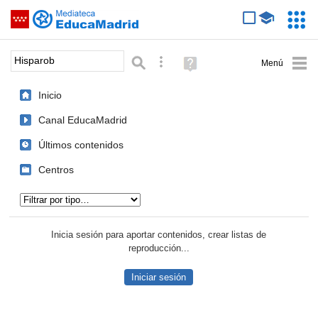
Mediateca de EducaMadrid
Saltar navegación
Servic
Educa
Palabra o frase:
Búsqueda avanzada
Ayuda
(en
ventana
Inicio
nueva)
Canal EducaMadrid
Últimos contenidos
Centros
Tipo de contenido:
Inicia sesión para aportar contenidos, crear listas de
reproducción...
Iniciar sesión