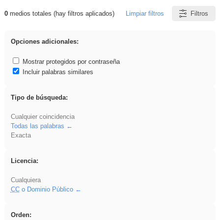
0
medios totales (hay filtros aplicados)
Limpiar filtros
Filtros
Resultados de: Hisparob
Opciones adicionales:
Mostrar protegidos por contraseña
Incluir palabras similares
Tipo de búsqueda:
Cualquier coincidencia
Todas las palabras
Exacta
Licencia:
Cualquiera
CC
o Dominio Público
Orden: