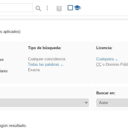
Búsqueda avanzada
Ayuda
(en
ventana
nueva)
os aplicados)
 Hisparob
Tipo de búsqueda:
Licencia:
Cualquier coincidencia
Cualquiera
por
Todas las palabras
CC
o Dominio Públ
Exacta
lares
Buscar en:
ngún resultado.