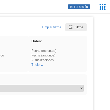
Servic
Iniciar sesión
Educa
Limpiar filtros
Filtros
Orden:
Fecha (recientes)
ico
Fecha (antiguos)
Visualizaciones
Título