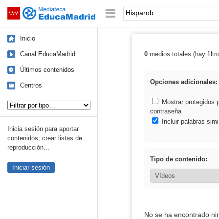
Mediateca de EducaMadrid
Saltar navegación
Palabra o frase:
Inicio
Canal EducaMadrid
0
medios totales (hay filtr
Resultados de:
Últimos contenidos
Opciones adicionales:
Centros
Tipo de contenido:
Mostrar protegidos 
contraseña
Incluir palabras simi
Inicia sesión para aportar
contenidos, crear listas de
reproducción...
Tipo de contenido:
Iniciar sesión
No se ha encontrado ni