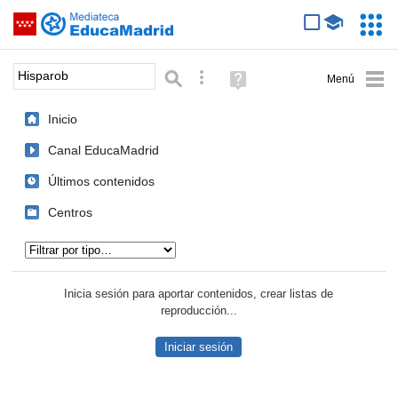
Mediateca de EducaMadrid
Saltar navegación
Servic
Educa
Palabra o frase:
Búsqueda avanzada
Ayuda
(en
ventana
Inicio
nueva)
Canal EducaMadrid
Últimos contenidos
Centros
Tipo de contenido:
Inicia sesión para aportar contenidos, crear listas de
reproducción...
Iniciar sesión