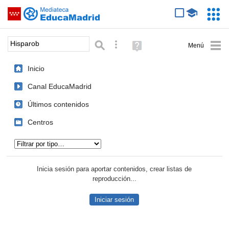
Mediateca de EducaMadrid
Saltar navegación
Servic
Educa
Palabra o frase:
Búsqueda avanzada
Ayuda
(en
ventana
Inicio
nueva)
Canal EducaMadrid
Últimos contenidos
Centros
Tipo de contenido:
Inicia sesión para aportar contenidos, crear listas de
reproducción...
Iniciar sesión