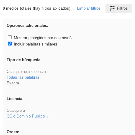
0
medios totales (hay filtros aplicados)
Limpiar filtros
Filtros
Resultados de: Hisparob
Opciones adicionales:
Mostrar protegidos por contraseña
Incluir palabras similares
Tipo de búsqueda:
Cualquier coincidencia
Todas las palabras
Exacta
Licencia:
Cualquiera
CC
o Dominio Público
Orden: