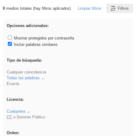
0
medios totales (hay filtros aplicados)
Limpiar filtros
Filtros
Resultados de: Hisparob
Opciones adicionales:
Mostrar protegidos por contraseña
Incluir palabras similares
Tipo de búsqueda:
Cualquier coincidencia
Todas las palabras
Exacta
Licencia:
Cualquiera
CC
o Dominio Público
Orden: