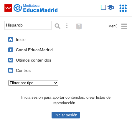
Mediateca de EducaMadrid
Saltar navegación
Servic
Educa
Palabra o frase:
Búsqueda avanzada
Ayuda
(en
ventana
Inicio
nueva)
Canal EducaMadrid
Últimos contenidos
Centros
Tipo de contenido:
Inicia sesión para aportar contenidos, crear listas de
reproducción...
Iniciar sesión