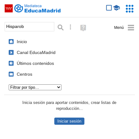
Mediateca de EducaMadrid
Saltar navegación
Servic
Educa
Palabra o frase:
Búsqueda avanzada
Ayuda
(en
ventana
Inicio
nueva)
Canal EducaMadrid
Últimos contenidos
Centros
Tipo de contenido:
Inicia sesión para aportar contenidos, crear listas de
reproducción...
Iniciar sesión