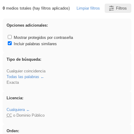
0
medios totales (hay filtros aplicados)
Limpiar filtros
Filtros
Resultados de: Hisparob
Opciones adicionales:
Mostrar protegidos por contraseña
Incluir palabras similares
Tipo de búsqueda:
Cualquier coincidencia
Todas las palabras
Exacta
Licencia:
Cualquiera
CC
o Dominio Público
Orden: