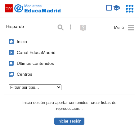
Mediateca de EducaMadrid
Saltar navegación
Servic
Educa
Palabra o frase:
Búsqueda avanzada
Ayuda
(en
ventana
Inicio
nueva)
Canal EducaMadrid
Últimos contenidos
Centros
Tipo de contenido:
Inicia sesión para aportar contenidos, crear listas de
reproducción...
Iniciar sesión