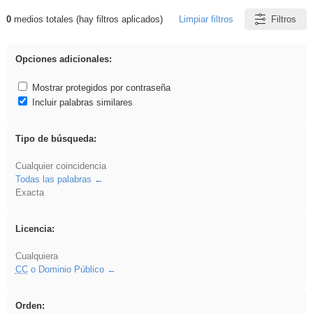
0
medios totales (hay filtros aplicados)
Limpiar filtros
Filtros
Resultados de: Hisparob
Opciones adicionales:
Mostrar protegidos por contraseña
Incluir palabras similares
Tipo de búsqueda:
Cualquier coincidencia
Todas las palabras
Exacta
Licencia:
Cualquiera
CC
o Dominio Público
Orden: