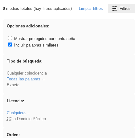
0
medios totales (hay filtros aplicados)
Limpiar filtros
Filtros
Resultados de: Hisparob
Opciones adicionales:
Mostrar protegidos por contraseña
Incluir palabras similares
Tipo de búsqueda:
Cualquier coincidencia
Todas las palabras
Exacta
Licencia:
Cualquiera
CC
o Dominio Público
Orden: