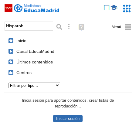
Mediateca de EducaMadrid
Saltar navegación
Servic
Educa
Palabra o frase:
Búsqueda avanzada
Ayuda
(en
ventana
Inicio
nueva)
Canal EducaMadrid
Últimos contenidos
Centros
Tipo de contenido:
Inicia sesión para aportar contenidos, crear listas de
reproducción...
Iniciar sesión