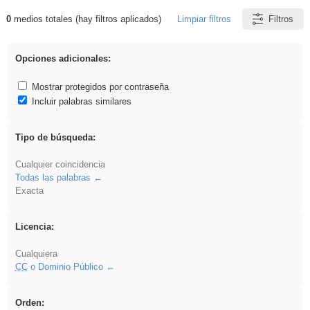
0
medios totales (hay filtros aplicados)
Limpiar filtros
Filtros
Resultados de: Hisparob
Opciones adicionales:
Mostrar protegidos por contraseña
Incluir palabras similares
Tipo de búsqueda:
Cualquier coincidencia
Todas las palabras
Exacta
Licencia:
Cualquiera
CC
o Dominio Público
Orden: