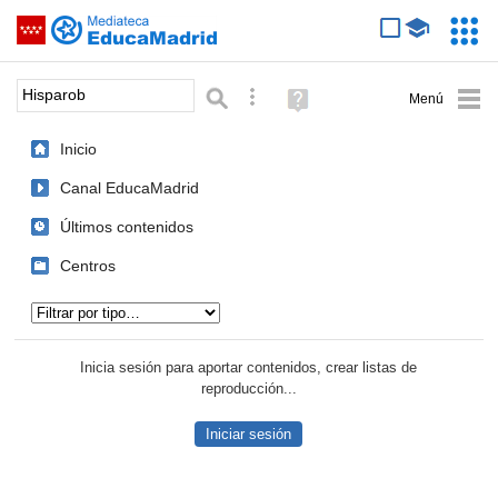
Mediateca de EducaMadrid
Saltar navegación
Servic
Educa
Palabra o frase:
Búsqueda avanzada
Ayuda
(en
ventana
Inicio
nueva)
Canal EducaMadrid
Últimos contenidos
Centros
Tipo de contenido:
Inicia sesión para aportar contenidos, crear listas de
reproducción...
Iniciar sesión