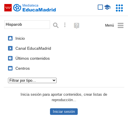
Mediateca de EducaMadrid
Saltar navegación
Servic
Educa
Palabra o frase:
Búsqueda avanzada
Ayuda
(en
ventana
Inicio
nueva)
Canal EducaMadrid
Últimos contenidos
Centros
Tipo de contenido:
Inicia sesión para aportar contenidos, crear listas de
reproducción...
Iniciar sesión