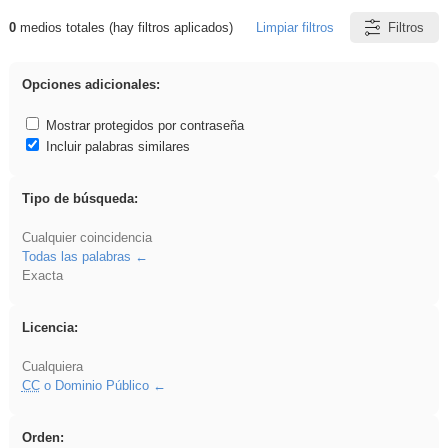
0
medios totales (hay filtros aplicados)
Limpiar filtros
Filtros
Resultados de: Hisparob
Opciones adicionales:
Mostrar protegidos por contraseña
Incluir palabras similares
Tipo de búsqueda:
Cualquier coincidencia
Todas las palabras
Exacta
Licencia:
Cualquiera
CC
o Dominio Público
Orden: