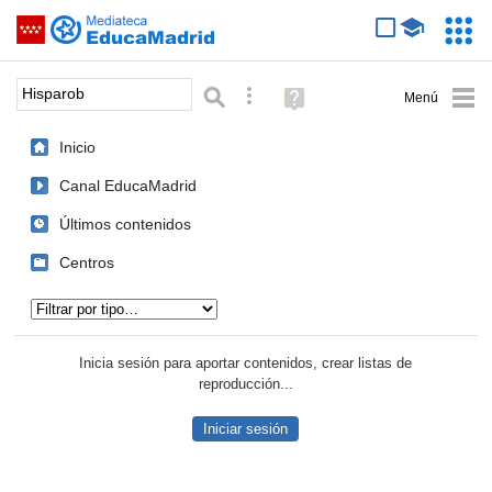
Mediateca de EducaMadrid
Saltar navegación
Servic
Educa
Palabra o frase:
Búsqueda avanzada
Ayuda
(en
ventana
Inicio
nueva)
Canal EducaMadrid
Últimos contenidos
Centros
Tipo de contenido:
Inicia sesión para aportar contenidos, crear listas de
reproducción...
Iniciar sesión