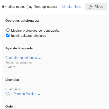
0
medios totales (hay filtros aplicados)
Limpiar filtros
Filtros
Resultados de: Hisparob
Opciones adicionales:
Mostrar protegidos por contraseña
Incluir palabras similares
Tipo de búsqueda:
Cualquier coincidencia
Todas las palabras
Exacta
Licencia:
Cualquiera
CC
o Dominio Público
Orden: