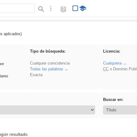
Búsqueda avanzada
Ayuda
(en
ventana
nueva)
os aplicados)
 Hisparob
Tipo de búsqueda:
Licencia:
Cualquier coincidencia
Cualquiera
por
Todas las palabras
CC
o Dominio Públ
Exacta
lares
Buscar en:
ngún resultado.