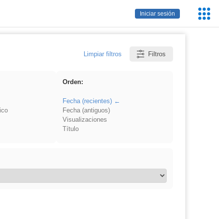
Servic
Iniciar sesión
Educa
Limpiar filtros
Filtros
Orden:
Fecha (recientes)
ico
Fecha (antiguos)
Visualizaciones
Título