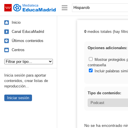
Mediateca de EducaMadrid
Saltar navegación
Palabra o frase:
Inicio
Canal EducaMadrid
0
medios totales (hay filtr
Resultados de:
Últimos contenidos
Opciones adicionales:
Centros
Tipo de contenido:
Mostrar protegidos 
contraseña
Incluir palabras simi
Inicia sesión para aportar
contenidos, crear listas de
reproducción...
Tipo de contenido:
Iniciar sesión
No se ha encontrado ni