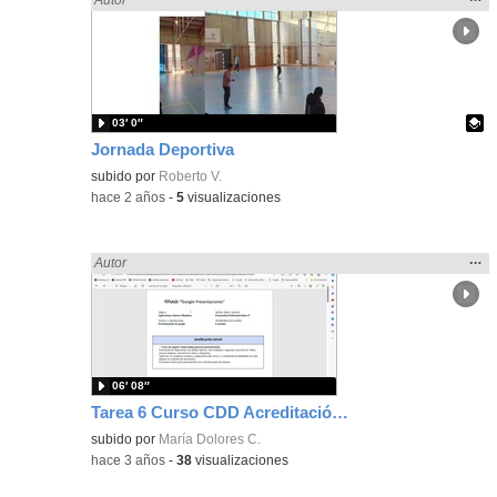
la
ubic
de l
bús
03′ 0″
Jornada Deportiva
- Contenido educativo
Contenido educativo.
subido por
Roberto V.
-
hace 2 años
-
5
visualizaciones
Mos
…
Encontrado «LENGUA CASTELLANA» en:
Autor
la
ubic
de l
bús
06′ 08″
Tarea 6 Curso CDD Acreditación A2
subido por
María Dolores C.
-
hace 3 años
-
38
visualizaciones