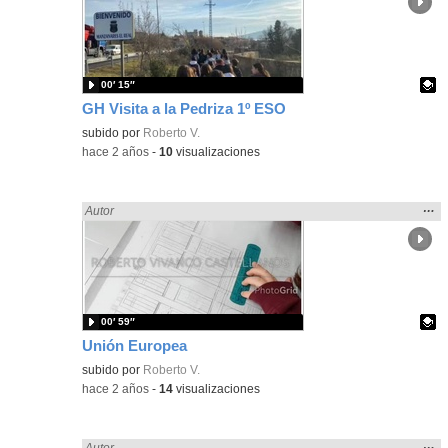
ubic
de l
bús
00′ 15″
GH Visita a la Pedriza 1º ESO
- Contenido educativo
Contenido educativo.
subido por
Roberto V.
-
hace 2 años
-
10
visualizaciones
Mos
…
Encontrado «LENGUA CASTELLANA» en:
Autor
la
ubic
de l
bús
00′ 59″
Unión Europea
- Contenido educativo
Contenido educativo.
subido por
Roberto V.
-
hace 2 años
-
14
visualizaciones
Mos
…
Encontrado «LENGUA CASTELLANA» en:
Autor