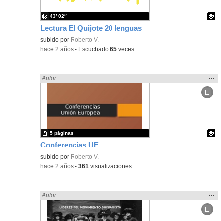
43′ 02″
Lectura El Quijote 20 lenguas
Contenido educativo.
subido por
Roberto V.
-
hace 2 años
-
Escuchado
65
veces
Mos
…
Encontrado «LENGUA CASTELLANA» en:
Autor
la
ubic
de l
bús
5 páginas
Conferencias UE
- Contenido educativo
Contenido educativo.
subido por
Roberto V.
-
hace 2 años
-
361
visualizaciones
Mos
…
Encontrado «LENGUA CASTELLANA» en:
Autor
la
ubic
de l