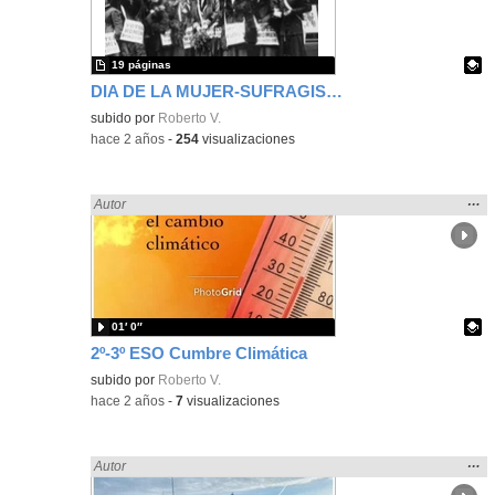
bús
19 páginas
DIA DE LA MUJER-SUFRAGISTAS
Contenido educativo.
subido por
Roberto V.
-
hace 2 años
-
254
visualizaciones
Mos
…
Encontrado «LENGUA CASTELLANA» en:
Autor
la
ubic
de l
bús
01′ 0″
2º-3º ESO Cumbre Climática
- Contenido educativo
Contenido educativo.
subido por
Roberto V.
-
hace 2 años
-
7
visualizaciones
Mos
…
Encontrado «LENGUA CASTELLANA» en:
Autor
la