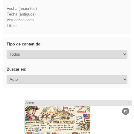
Fecha (recientes)
Fecha (antiguos)
Visualizaciones
Título
Tipo de contenido:
Buscar en:
Mos
…
Encontrado «LENGUA CASTELLANA» en:
Autor
la
ubic
de l
bús