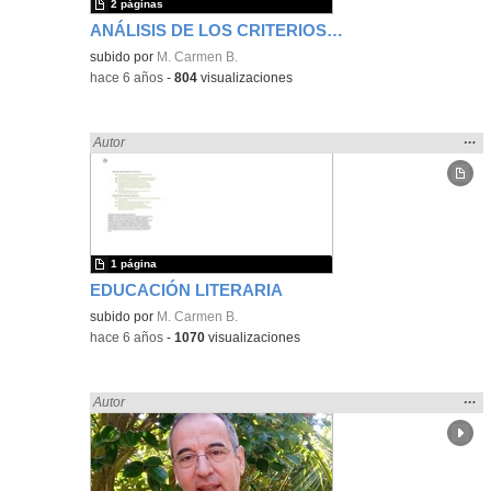
2 páginas
ANÁLISIS DE LOS CRITERIOS DE CALIFICACIÓN EN LOS DICTADOS Y RESTO DE PRODUCCIONES ESCRITAS
subido por
M. Carmen B.
-
hace 6 años
-
804
visualizaciones
Mos
…
Encontrado «LENGUA CASTELLANA» en:
Autor
la
ubic
de l
bús
1 página
EDUCACIÓN LITERARIA
subido por
M. Carmen B.
-
hace 6 años
-
1070
visualizaciones
Mos
…
Encontrado «LENGUA CASTELLANA» en:
Autor
la
ubic
de l
bús