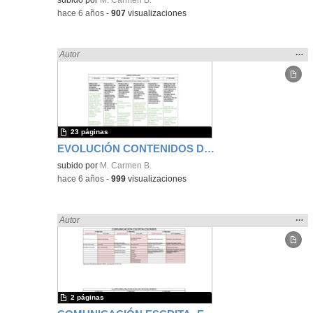
-
hace 6 años
-
907
visualizaciones
Mos
…
Encontrado «LENGUA CASTELLANA» en:
Autor
la
ubic
de l
bús
23 páginas
EVOLUCIÓN CONTENIDOS DE LENGUA A TRAVÉS DE PRIMARIA
subido por
M. Carmen B.
-
hace 6 años
-
999
visualizaciones
Mos
…
Encontrado «LENGUA CASTELLANA» en:
Autor
la
ubic
de l
bús
2 páginas