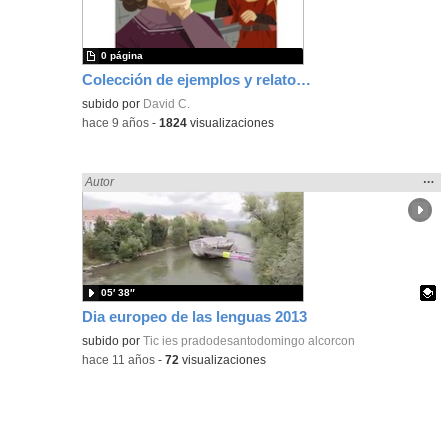
bús
0 página
Colección de ejemplos y relatos 3º ESO
subido por
David C.
-
hace 9 años
-
1824
visualizaciones
Mos
…
Encontrado «LENGUA CASTELLANA» en:
Autor
la
ubic
de l
bús
05′ 38″
Dia europeo de las lenguas 2013
Contenido educativo.
subido por
Tic ies pradodesantodomingo alcorcon
-
hace 11 años
-
72
visualizaciones