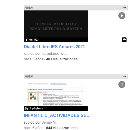
Mos
…
Encontrado «LENGUA CASTELLANA» en:
Autor
la
ubic
de l
bús
06′ 51″
Día del Libro IES Antares 2021
Contenido educativo.
subido por
Ies antares rivas
-
hace 5 años
-
403
visualizaciones
Mos
…
Encontrado «LENGUA CASTELLANA» en:
Autor
la
ubic
de l
bús
2 páginas
INFANTIL C_ACTIVIDADES SEMANA 11 AL 14 mayo
subido por
Sergio M.
-
hace 6 años
-
844
visualizaciones