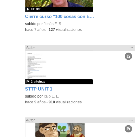
01′ 39″
Cierre curso "100 cosas con Educamadrid en el aula"
subido por
Jesús E. S.
-
hace 7 años
-
127
visualizaciones
Mos
…
Encontrado «LENGUA CASTELLANA» en:
Autor
la
ubic
de l
bús
2 páginas
STTP UNIT 1
subido por
Italo E. L.
-
hace 9 años
-
910
visualizaciones
Mos
…
Encontrado «LENGUA CASTELLANA» en:
Autor
la
ubic
de l