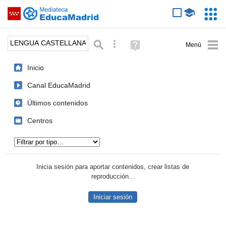
Mediateca de EducaMadrid
Saltar navegación
Servic
Educa
Palabra o frase:
Búsqueda avanzada
Ayuda
(en
ventana
Inicio
nueva)
Canal EducaMadrid
Últimos contenidos
Centros
Tipo de contenido:
Inicia sesión para aportar contenidos, crear listas de
reproducción...
Iniciar sesión