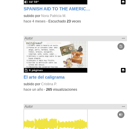
04′ 59″
SPANISH AID TO THE AMERICAN REVOLUTION
Contenido educativo.
subido por
Nora Patricia M.
-
hace 4 meses
-
Escuchado
23
veces
Mos
…
Encontrado «LENGUA CASTELLANA» en:
Autor
la
ubic
de l
bús
6 páginas
El arte del caligrama
Contenido educativo.
subido por
Cristina P.
-
hace un año
-
265
visualizaciones
Mos
…
Encontrado «LENGUA CASTELLANA» en:
Autor
la
ubic
de l
bús