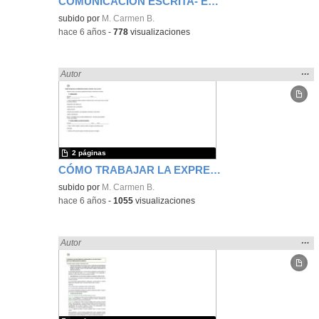
COMUNICACIÓN ESCRITA- ESCRIBIR
subido por
M. Carmen B.
-
hace 6 años
-
778
visualizaciones
Mos
…
Encontrado «LENGUA CASTELLANA» en:
Autor
la
ubic
de l
bús
2 páginas
CÓMO TRABAJAR LA EXPRESIÓN ESCRITA A TRAVÉS DE LAS TICs
subido por
M. Carmen B.
-
hace 6 años
-
1055
visualizaciones
Mos
…
Encontrado «LENGUA CASTELLANA» en:
Autor
la
ubic
de l
bús