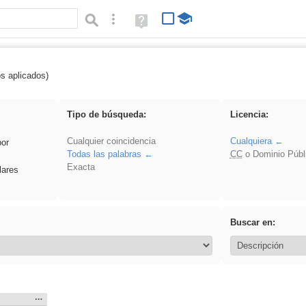
Búsqueda avanzada
Ayuda
(en
ventana
nueva)
os aplicados)
 Novela
Tipo de búsqueda:
Licencia:
Cualquier coincidencia
Cualquiera
por
Todas las palabras
CC
o Dominio Públ
Exacta
lares
Buscar en:
Mostrar
…