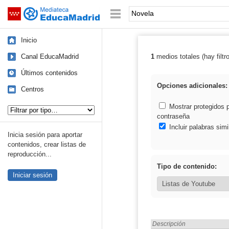
Mediateca de EducaMadrid
Saltar navegación
Palabra o frase:
Inicio
Canal EducaMadrid
1
medios totales (hay filtr
Resultados de:
Últimos contenidos
Opciones adicionales:
Centros
Tipo de contenido:
Mostrar protegidos 
contraseña
Incluir palabras simi
Inicia sesión para aportar
contenidos, crear listas de
reproducción...
Tipo de contenido:
Iniciar sesión
Encontrado «Novela» en:
Descripción