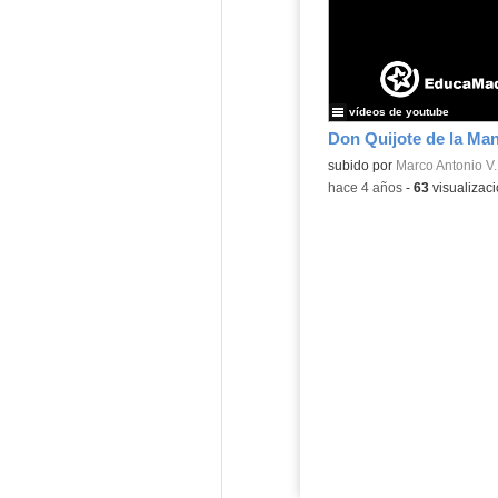
vídeos de youtube
subido por
Marco Antonio V.
-
hace 4 años
-
63
visualizac