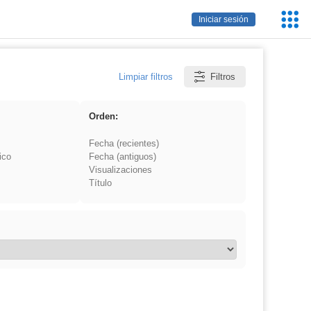
Servic
Iniciar sesión
Educa
Limpiar filtros
Filtros
Orden:
Fecha (recientes)
ico
Fecha (antiguos)
Visualizaciones
Título