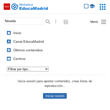
Mediateca de EducaMadrid
Saltar navegación
Servic
Educa
Palabra o frase:
Búsqueda avanzada
Ayuda
(en
ventana
Inicio
nueva)
Canal EducaMadrid
Últimos contenidos
Centros
Tipo de contenido:
Inicia sesión para aportar contenidos, crear listas de
reproducción...
Iniciar sesión