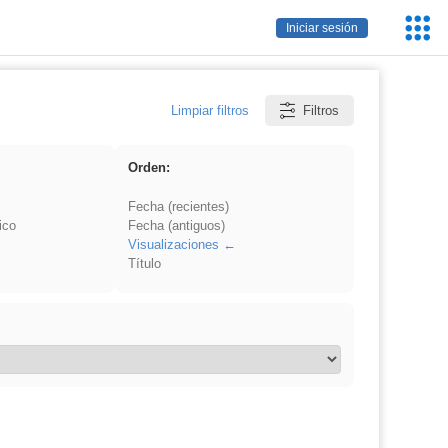
Servic
Iniciar sesión
Educa
Limpiar filtros
Filtros
Orden:
Fecha (recientes)
ico
Fecha (antiguos)
Visualizaciones
Título