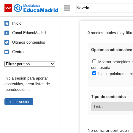
Mediateca de EducaMadrid
Saltar navegación
Palabra o frase:
Inicio
Canal EducaMadrid
0
medios totales (hay filtr
Resultados de:
Últimos contenidos
Opciones adicionales:
Centros
Tipo de contenido:
Mostrar protegidos 
contraseña
Incluir palabras simi
Inicia sesión para aportar
contenidos, crear listas de
reproducción...
Tipo de contenido:
Iniciar sesión
No se ha encontrado ni