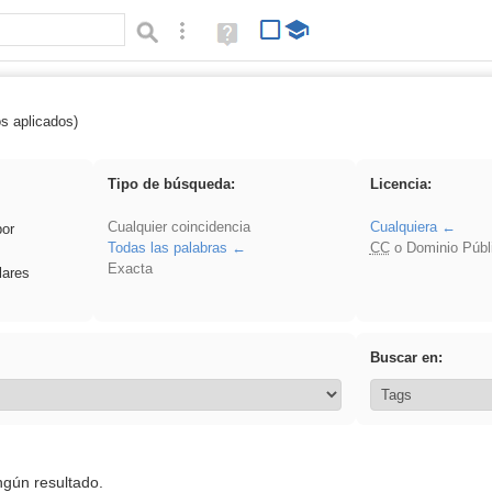
Búsqueda avanzada
Ayuda
(en
ventana
nueva)
os aplicados)
 Novela
Tipo de búsqueda:
Licencia:
Cualquier coincidencia
Cualquiera
por
Todas las palabras
CC
o Dominio Públ
Exacta
lares
Buscar en:
ngún resultado.