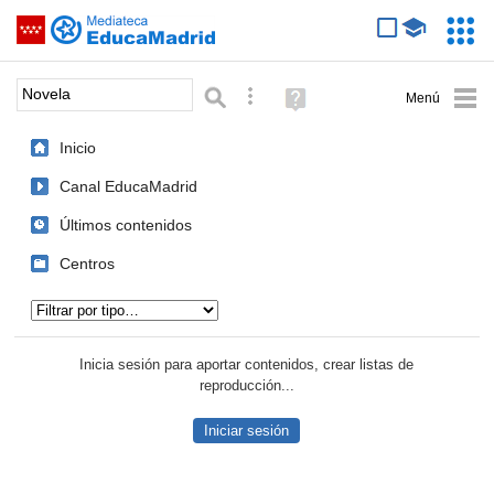
Mediateca de EducaMadrid
Saltar navegación
Servic
Educa
Palabra o frase:
Búsqueda avanzada
Ayuda
(en
ventana
Inicio
nueva)
Canal EducaMadrid
Últimos contenidos
Centros
Tipo de contenido:
Inicia sesión para aportar contenidos, crear listas de
reproducción...
Iniciar sesión