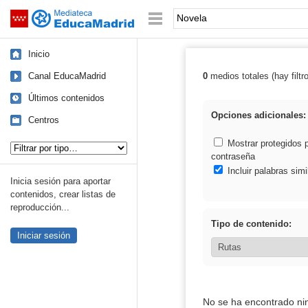
Mediateca de EducaMadrid
Saltar navegación
Palabra o frase:
Inicio
Canal EducaMadrid
0
medios totales (hay filtr
Resultados de:
Últimos contenidos
Opciones adicionales:
Centros
Tipo de contenido:
Mostrar protegidos 
contraseña
Incluir palabras simi
Inicia sesión para aportar
contenidos, crear listas de
reproducción...
Tipo de contenido:
Iniciar sesión
No se ha encontrado ni