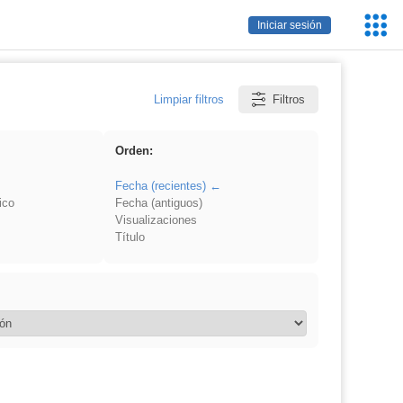
Servic
Iniciar sesión
Educa
Limpiar filtros
Filtros
Orden:
Fecha (recientes)
ico
Fecha (antiguos)
Visualizaciones
Título