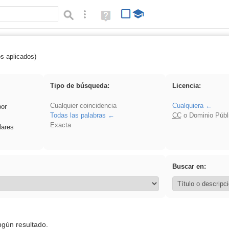
Búsqueda avanzada
Ayuda
(en
ventana
nueva)
os aplicados)
 Novela
Tipo de búsqueda:
Licencia:
Cualquier coincidencia
Cualquiera
por
Todas las palabras
CC
o Dominio Públ
Exacta
lares
Buscar en:
ngún resultado.