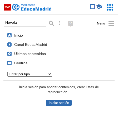
Mediateca de EducaMadrid
Saltar navegación
Servic
Educa
Palabra o frase:
Búsqueda avanzada
Ayuda
(en
ventana
Inicio
nueva)
Canal EducaMadrid
Últimos contenidos
Centros
Tipo de contenido:
Inicia sesión para aportar contenidos, crear listas de
reproducción...
Iniciar sesión