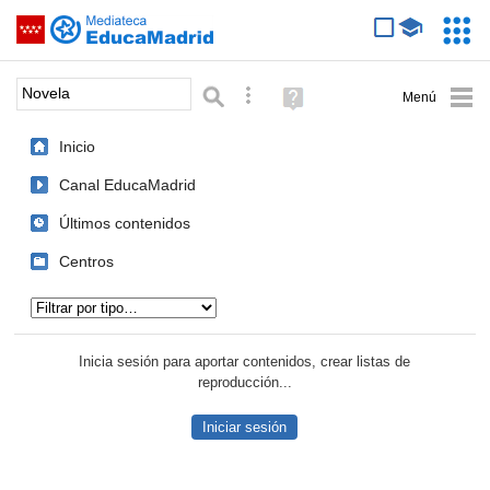
Mediateca de EducaMadrid
Saltar navegación
Servic
Educa
Palabra o frase:
Búsqueda avanzada
Ayuda
(en
ventana
Inicio
nueva)
Canal EducaMadrid
Últimos contenidos
Centros
Tipo de contenido:
Inicia sesión para aportar contenidos, crear listas de
reproducción...
Iniciar sesión