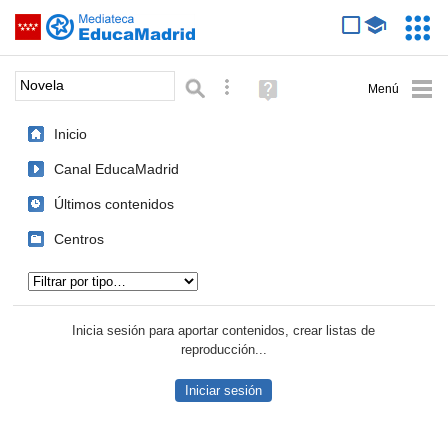
Mediateca de EducaMadrid
Saltar navegación
Servic
Educa
Palabra o frase:
Búsqueda avanzada
Ayuda
(en
ventana
Inicio
nueva)
Canal EducaMadrid
Últimos contenidos
Centros
Tipo de contenido:
Inicia sesión para aportar contenidos, crear listas de
reproducción...
Iniciar sesión