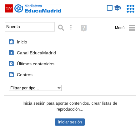
Mediateca de EducaMadrid
Saltar navegación
Servic
Educa
Palabra o frase:
Búsqueda avanzada
Ayuda
(en
ventana
Inicio
nueva)
Canal EducaMadrid
Últimos contenidos
Centros
Tipo de contenido:
Inicia sesión para aportar contenidos, crear listas de
reproducción...
Iniciar sesión