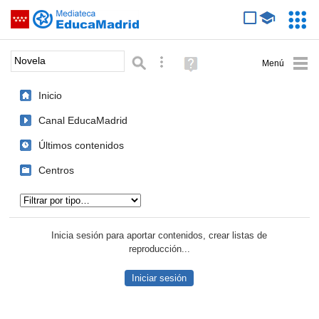
Mediateca de EducaMadrid
Saltar navegación
Servic
Educa
Palabra o frase:
Búsqueda avanzada
Ayuda
(en
ventana
Inicio
nueva)
Canal EducaMadrid
Últimos contenidos
Centros
Tipo de contenido:
Inicia sesión para aportar contenidos, crear listas de
reproducción...
Iniciar sesión