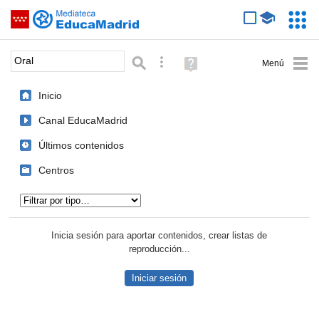
Mediateca de EducaMadrid
Saltar navegación
Servic
Educa
Palabra o frase:
Búsqueda avanzada
Ayuda
(en
ventana
Inicio
nueva)
Canal EducaMadrid
Últimos contenidos
Centros
Tipo de contenido:
Inicia sesión para aportar contenidos, crear listas de
reproducción...
Iniciar sesión