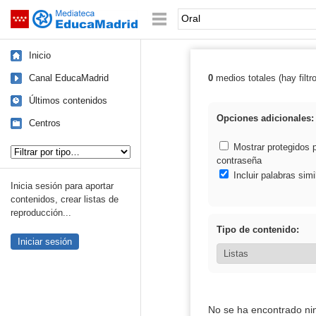
Mediateca de EducaMadrid
Saltar navegación
Palabra o frase:
Inicio
Canal EducaMadrid
0
medios totales (hay filtr
Resultados de: 
Últimos contenidos
Opciones adicionales:
Centros
Tipo de contenido:
Mostrar protegidos 
contraseña
Incluir palabras simi
Inicia sesión para aportar
contenidos, crear listas de
reproducción...
Tipo de contenido:
Iniciar sesión
No se ha encontrado ni