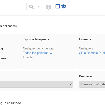
Búsqueda avanzada
Ayuda
(en
ventana
nueva)
os aplicados)
Oral
Tipo de búsqueda:
Licencia:
Cualquier coincidencia
Cualquiera
por
Todas las palabras
CC
o Dominio Públ
Exacta
lares
Buscar en:
ngún resultado.