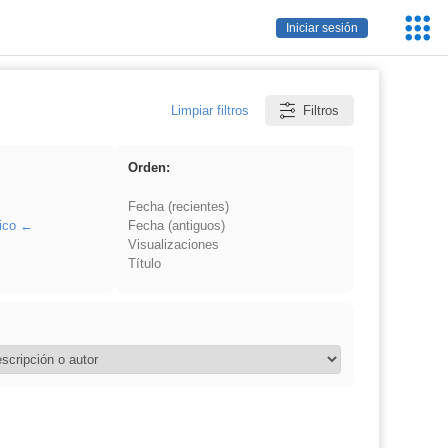
Servic
Iniciar sesión
Educa
Limpiar filtros
Filtros
Orden:
Fecha (recientes)
ico
Fecha (antiguos)
Visualizaciones
Título