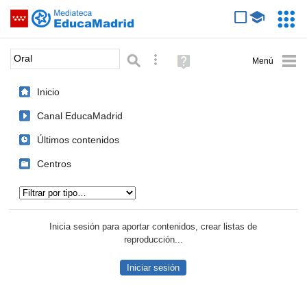
Mediateca de EducaMadrid
Saltar navegación
Servic
Educa
Palabra o frase:
Búsqueda avanzada
Ayuda
(en
ventana
Inicio
nueva)
Canal EducaMadrid
Últimos contenidos
Centros
Tipo de contenido:
Inicia sesión para aportar contenidos, crear listas de
reproducción...
Iniciar sesión