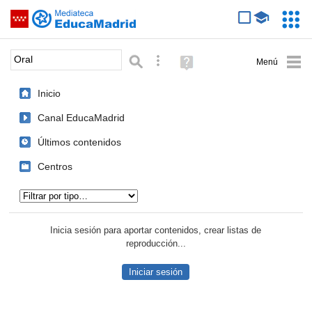
Mediateca de EducaMadrid
Saltar navegación
Servic
Educa
Palabra o frase:
Búsqueda avanzada
Ayuda
(en
ventana
Inicio
nueva)
Canal EducaMadrid
Últimos contenidos
Centros
Tipo de contenido:
Inicia sesión para aportar contenidos, crear listas de
reproducción...
Iniciar sesión