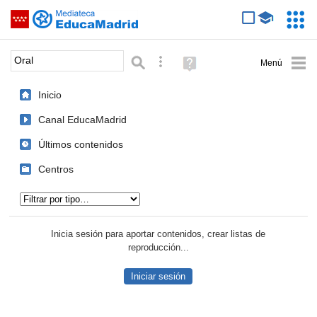
Mediateca de EducaMadrid
Saltar navegación
Servic
Educa
Palabra o frase:
Búsqueda avanzada
Ayuda
(en
ventana
Inicio
nueva)
Canal EducaMadrid
Últimos contenidos
Centros
Tipo de contenido:
Inicia sesión para aportar contenidos, crear listas de
reproducción...
Iniciar sesión