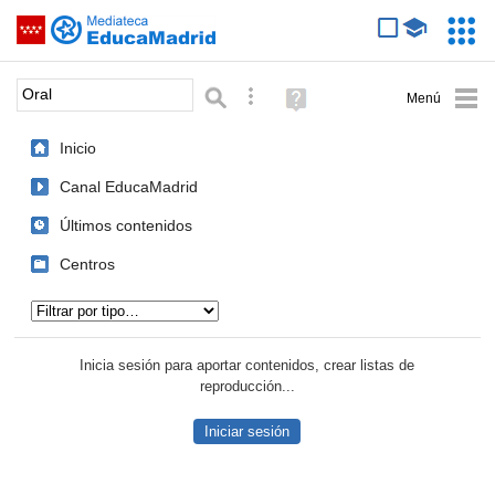
Mediateca de EducaMadrid
Saltar navegación
Servic
Educa
Palabra o frase:
Búsqueda avanzada
Ayuda
(en
ventana
Inicio
nueva)
Canal EducaMadrid
Últimos contenidos
Centros
Tipo de contenido:
Inicia sesión para aportar contenidos, crear listas de
reproducción...
Iniciar sesión